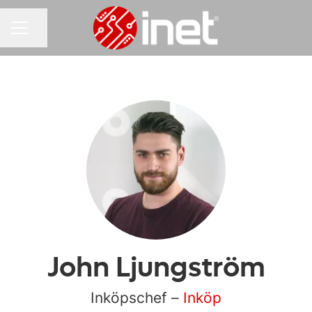
Dela sidan
KARRIÄRMENY
John Ljungström
Inköpschef –
Inköp