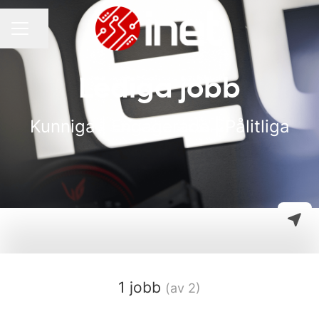
Dela sidan
KARRIÄRMENY
Lediga jobb
Kunniga | Engagerade | Pålitliga
1 jobb
(av 2)