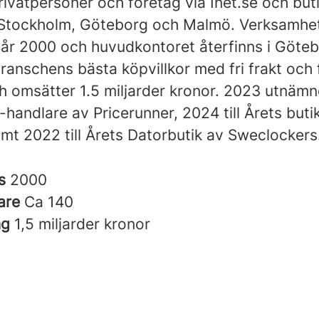
privatpersoner och företag via Inet.se och but
 Stockholm, Göteborg och Malmö. Verksamhe
 år 2000 och huvudkontoret återfinns i Göteb
ranschens bästa köpvillkor med fri frakt och 
ch omsätter 1.5 miljarder kronor. 2023 utnämn
 e-handlare av Pricerunner, 2024 till Årets buti
amt 2022 till Årets Datorbutik av Sweclockers
es
2000
are
Ca 140
ng
1,5 miljarder kronor