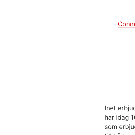
Conn
Inet erbju
har idag 
som erbju