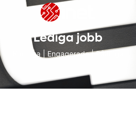
Lediga jobb
Kunniga | Engagerade | Pålitliga