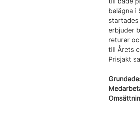
till både 
belägna i
startades
erbjuder b
returer o
till Årets
Prisjakt s
Grundad
Medarbet
Omsättni