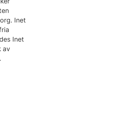
iker
ten
org. Inet
fria
des Inet
k av
.